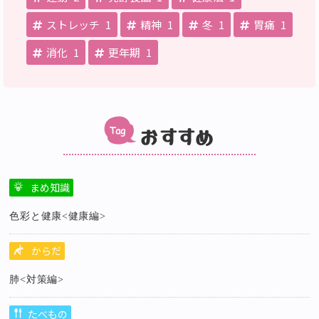
ストレッチ
1
精神
1
冬
1
胃痛
1
消化
1
更年期
1
おすすめ
まめ知識
色彩と健康<健康編>
からだ
肺<対策編>
たべもの