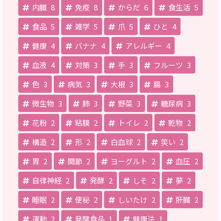
内臓
8
免疫
8
からだ
6
食生活
5
食品
5
雑学
5
爪
5
ひと
4
健康
4
バナナ
4
アレルギー
4
血液
4
対策
3
手
3
フルーツ
3
色
3
病気
3
大根
3
腸
3
微生物
3
肺
3
野菜
3
糖尿病
3
花粉
2
粘膜
2
トイレ
2
乾物
2
構造
2
形
2
白血球
2
笑い
2
胃
2
関節
2
ヨーグルト
2
血圧
2
自律神経
2
発酵
2
しそ
2
夢
2
睡眠
2
便秘
2
しいたけ
2
肝臓
2
運動
2
発酵食品
1
健康法
1