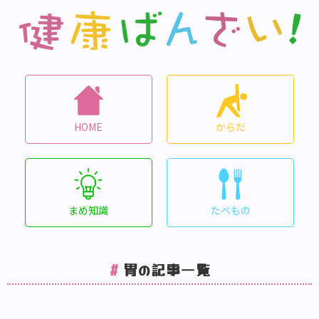
HOME
からだ
まめ知識
たべもの
胃