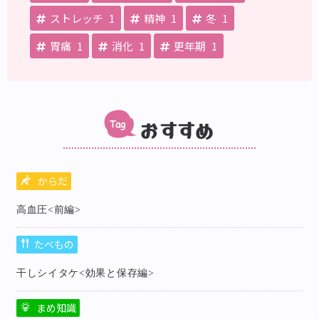
ストレッチ
1
精神
1
冬
1
胃痛
1
消化
1
更年期
1
おすすめ
からだ
高血圧<前編>
たべもの
干しシイタケ<効果と保存編>
まめ知識