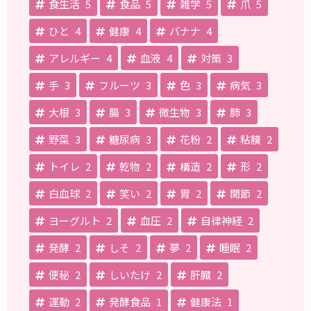
食生活
5
食品
5
雑学
5
爪
5
ひと
4
健康
4
バナナ
4
アレルギー
4
血液
4
対策
3
手
3
フルーツ
3
色
3
病気
3
大根
3
腸
3
微生物
3
肺
3
野菜
3
糖尿病
3
花粉
2
粘膜
2
トイレ
2
乾物
2
構造
2
形
2
白血球
2
笑い
2
胃
2
関節
2
ヨーグルト
2
血圧
2
自律神経
2
発酵
2
しそ
2
夢
2
睡眠
2
便秘
2
しいたけ
2
肝臓
2
運動
2
発酵食品
1
健康法
1