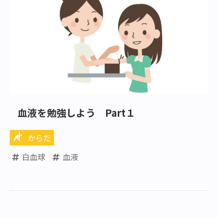
血液を勉強しよう Part１
からだ
白血球
血液