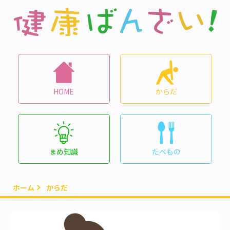
HOME
からだ
まめ知識
たべもの
ホーム
からだ